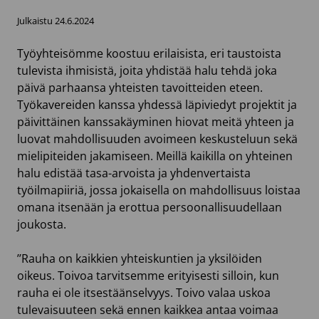
Julkaistu 24.6.2024
Työyhteisömme koostuu erilaisista, eri taustoista
tulevista ihmisistä, joita yhdistää halu tehdä joka
päivä parhaansa yhteisten tavoitteiden eteen.
Työkavereiden kanssa yhdessä läpiviedyt projektit ja
päivittäinen kanssakäyminen hiovat meitä yhteen ja
luovat mahdollisuuden avoimeen keskusteluun sekä
mielipiteiden jakamiseen. Meillä kaikilla on yhteinen
halu edistää tasa-arvoista ja yhdenvertaista
työilmapiiriä, jossa jokaisella on mahdollisuus loistaa
omana itsenään ja erottua persoonallisuudellaan
joukosta.
’’Rauha on kaikkien yhteiskuntien ja yksilöiden
oikeus. Toivoa tarvitsemme erityisesti silloin, kun
rauha ei ole itsestäänselvyys. Toivo valaa uskoa
tulevaisuuteen sekä ennen kaikkea antaa voimaa