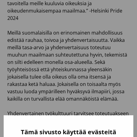
tavoitella meille kuuluvia oikeuksia ja
oikeudenmukaisempaa maailmaa.’’ -Helsinki Pride
2024
Meillä suomalaisilla on erinomainen mahdollisuus
edistää rauhaa, toivoa ja yhdenvertaisuutta. Vaikka
meillä tasa-arvo ja yhdenvertaisuus toteutuu
muuhun maailmaan suhteutettuna hyvin, tekemistä
on silti edelleen monella osa-alueella. Sekä
työyhteisössä että yhteiskunnassa yleensäkin
jokaisella tulee olla oikeus olla oma itsensä ja
rakastaa ketä haluaa. Jokaisella on toisaalta myös
vastuu luoda ympärilleen hyväksyvä ilmapiiri, jossa
kaikilla on turvallista elää omannäköistä elämää.
Yhdenvertainen työkulttuuri tarvitsee toteutuakseen
rohkeita ja avoimia ihmisiä, jotka kaikessa
toiminnassaan ottavat muut huomioon eivätkä syrji
Tämä sivusto käyttää evästeitä
ketään iän, sukupuolen, etnisen taustan tai