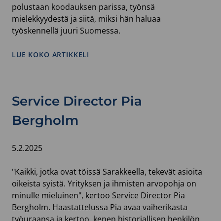
polustaan koodauksen parissa, työnsä
mielekkyydestä ja siitä, miksi hän haluaa
työskennellä juuri Suomessa.
LUE KOKO ARTIKKELI
Service Director Pia
Bergholm
5.2.2025
"Kaikki, jotka ovat töissä Sarakkeella, tekevät asioita
oikeista syistä. Yrityksen ja ihmisten arvopohja on
minulle mieluinen", kertoo Service Director Pia
Bergholm. Haastattelussa Pia avaa vaiherikasta
työuraansa ja kertoo, kenen historiallisen henkilön