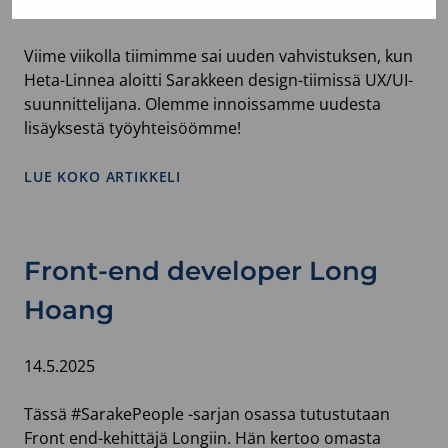
10.9.2025
Viime viikolla tiimimme sai uuden vahvistuksen, kun
Heta-Linnea aloitti Sarakkeen design-tiimissä UX/UI-
suunnittelijana. Olemme innoissamme uudesta
lisäyksestä työyhteisöömme!
LUE KOKO ARTIKKELI
Front-end developer Long
Hoang
14.5.2025
Tässä #SarakePeople -sarjan osassa tutustutaan
Front end-kehittäjä Longiin. Hän kertoo omasta