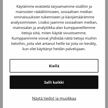
seksuaalisen suuntautumisen perusteella.
Käytämme evästeitä tarjoamamme sisällön ja
mainosten räätälöimiseen, sosiaalisen median
Yksin emme luo muutosta, mutta yhdessä pystymme
ominaisuuksien tukemiseen ja kävijämäärämme
mihin tahansa!
analysoimiseen. Lisäksi jaamme sosiaalisen median,
mainosalan ja analytiikka-alan kumppaneillemme
tietoja siitä, miten käytät sivustoamme.
-Vilma Nissinen, Marketing Specialist
Kumppanimme voivat yhdistää näitä tietoja muihin
tietoihin, joita olet antanut heille tai joita on kerätty,
kun olet käyttänyt heidän palvelujaan.
Lue myös nämä
Kiellä
Salli kaikki
Tervetuloa tiimiin: Heta-
Linnea
Näytä tiedot ja muokkaa