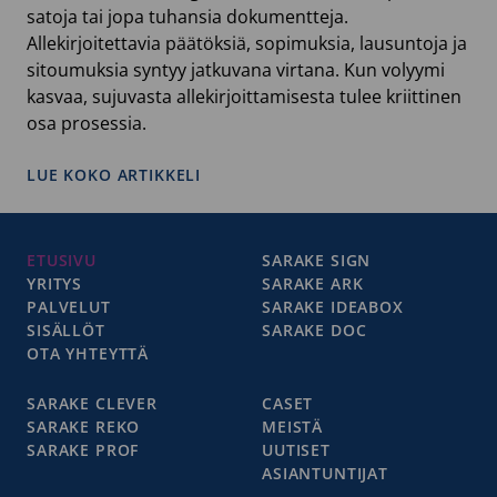
satoja tai jopa tuhansia dokumentteja.
Allekirjoitettavia päätöksiä, sopimuksia, lausuntoja ja
sitoumuksia syntyy jatkuvana virtana. Kun volyymi
kasvaa, sujuvasta allekirjoittamisesta tulee kriittinen
osa prosessia.
:
LUE KOKO ARTIKKELI
SÄHKÖINEN
ALLEKIRJOITTAMINEN
ISOISSA
ETUSIVU
SARAKE SIGN
MASSOISSA:
YRITYS
SARAKE ARK
NÄIN
PALVELUT
SARAKE IDEABOX
HALLITSET
SISÄLLÖT
SARAKE DOC
PROSESSISI
OTA YHTEYTTÄ
TEHOKKAASTI
JA
SARAKE CLEVER
CASET
TURVALLISESTI
SARAKE REKO
MEISTÄ
SARAKE PROF
UUTISET
ASIANTUNTIJAT