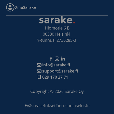
OmaSarake
Hiomotie 6 B
00380 Helsinki
Y-tunnus: 2736285-3
Facebook
Instagram
LinkedIn
info@sarake.fi
support@sarake.fi
029 170 27 71
Copyright © 2026 Sarake Oy
Evästeasetukset
Tietosuojaseloste