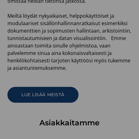
omistaa heidän tietonsa jatkossa.
Meiltä löydät nykyaikaiset, helppokäyttöiset ja
modulaariset sisällönhallinnanratkaisut esimerkiksi
dokumenttien ja sopimusten hallintaan, arkistointiin,
tunnistautumiseen ja datan visualisointiin. Emme
ainoastaan toimita sinulle ohjelmistoa, vaan
palvelemme sinua aina kokonaisvaltaisesti ja
henkilökohtaisesti tarjoten käyttöösi myös tukemme
ja asiantuntemuksemme.
LUE LISÄÄ MEISTÄ
Asiakkaitamme