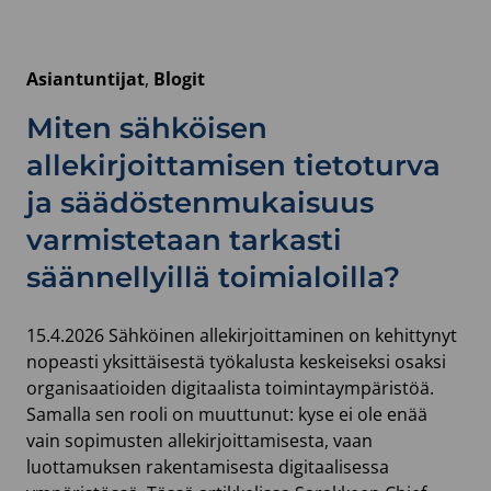
HALLINNOLLISET
ALLEKIRJOITUSPROSESSINSA
SARAKE
Asiantuntijat
, 
Blogit
SIGNIN
AVULLA
Miten sähköisen
allekirjoittamisen tietoturva
ja säädöstenmukaisuus
varmistetaan tarkasti
säännellyillä toimialoilla?
15.4.2026 Sähköinen allekirjoittaminen on kehittynyt
nopeasti yksittäisestä työkalusta keskeiseksi osaksi
organisaatioiden digitaalista toimintaympäristöä.
Samalla sen rooli on muuttunut: kyse ei ole enää
vain sopimusten allekirjoittamisesta, vaan
luottamuksen rakentamisesta digitaalisessa