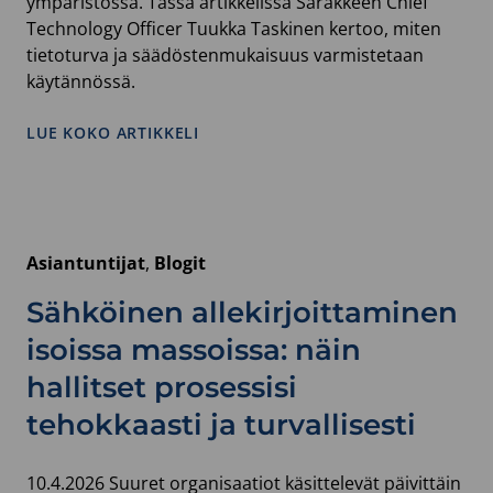
ympäristössä. Tässä artikkelissa Sarakkeen Chief
Technology Officer Tuukka Taskinen kertoo, miten
tietoturva ja säädöstenmukaisuus varmistetaan
käytännössä.
:
LUE KOKO ARTIKKELI
MITEN
SÄHKÖISEN
ALLEKIRJOITTAMISEN
TIETOTURVA
JA
Asiantuntijat
, 
Blogit
SÄÄDÖSTENMUKAISUUS
VARMISTETAAN
Sähköinen allekirjoittaminen
TARKASTI
SÄÄNNELLYILLÄ
isoissa massoissa: näin
TOIMIALOILLA?
hallitset prosessisi
tehokkaasti ja turvallisesti
10.4.2026 Suuret organisaatiot käsittelevät päivittäin