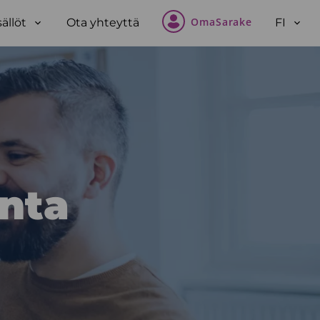
OmaSarake
sällöt
Ota yhteyttä
FI
Open
Open
sub-
sub-
menu
men
inta