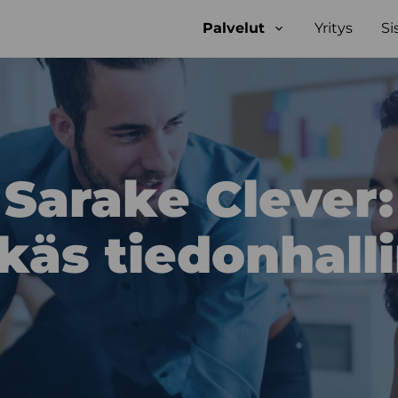
Palvelut
Yritys
Si
Open
sub-
menu
Sarake Clever:
käs tiedon­hall