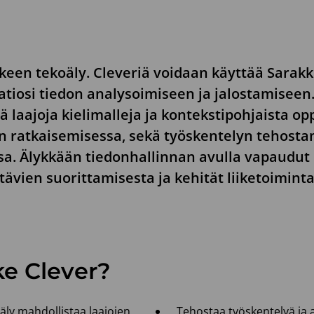
keen tekoäly. Cleveriä voidaan käyttää Sarak
aatiosi tiedon analysoimiseen ja jalostamis
ä laajoja kielimalleja ja kontekstipohjaista op
 ratkaisemisessa, sekä työskentelyn tehosta
a. Älykkään tiedonhallinnan avulla vapaudut
tävien suorittamisesta ja kehität liiketoiminta
ke Clever?
äly mahdollistaa laajojen
Tehostaa työskentelyä ja 