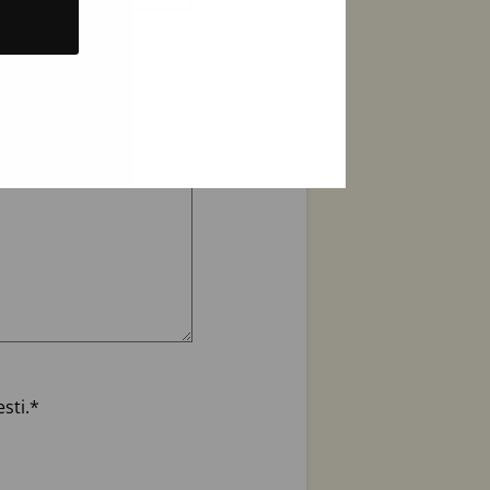
sti.
*