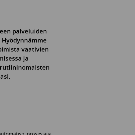
keen palveluiden
een. Hyödynnämme
pimista vaativien
misessa ja
 rutiininomaisten
asi.
automatisoi prosesseja