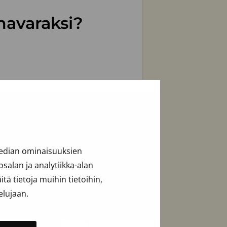
mavaraksi?
median ominaisuuksien
alan ja analytiikka-alan
ä tietoja muihin tietoihin,
elujaan.