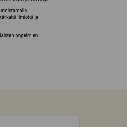
unnistamalla
rkeitä ilmiöitä ja
ilaisten ongelmien