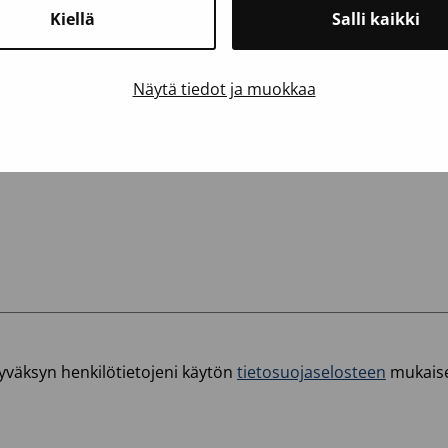
Kiellä
Salli kaikki
Näytä tiedot ja muokkaa
yväksyn henkilötietojeni käytön
tietosuojaselosteen
mukaise