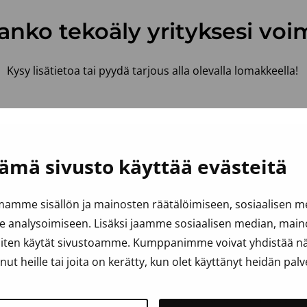
aanko tekoäly yrityksesi voi
Kysy lisätietoa tai pyydä tarjous alla olevalla lomakkeella!
Sukunimi
*
ämä sivusto käyttää evästeitä
amme sisällön ja mainosten räätälöimiseen, sosiaalisen 
analysoimiseen. Lisäksi jaamme sosiaalisen median, mainos
iten käytät sivustoamme. Kumppanimme voivat yhdistää näit
anut heille tai joita on kerätty, kun olet käyttänyt heidän palv
Puhelinnumero