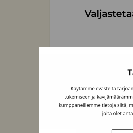
Valjastet
Etunimi
*
T
Yritys
Käytämme evästeitä tarjoam
tukemiseen ja kävijämäärämme 
kumppaneillemme tietoja siitä, m
joita olet ant
Sähköposti
*