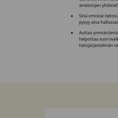
aineistojen yhdistel
Sinä omistat tietosi
pysyy aina hallussa
Auttaa ymmärtämään
helpottaa vuorovai
tietojärjestelmän väl