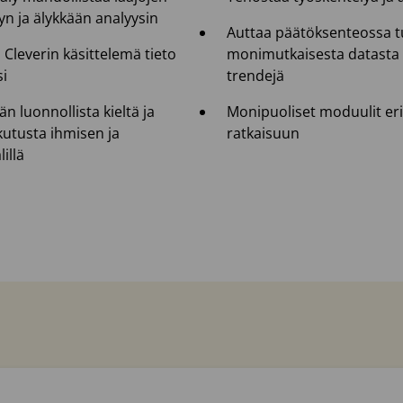
yn ja älykkään analyysin
Auttaa päätöksenteossa t
, Cleverin käsittelemä tieto
monimutkaisesta datasta tä
si
trendejä
 luonnollista kieltä ja
Monipuoliset moduulit er
kutusta ihmisen ja
ratkaisuun
illä