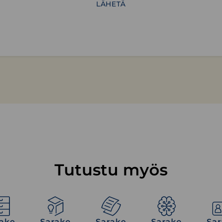
Tutustu myös
Sarake
Sarake
Sarake
Sarake
Ideabox.
Doc.
Clever.
Reko.
ake
Sarake
Sarake
Sarake
Sar