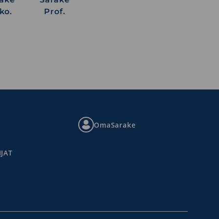
ko.
Prof.
OmaSarake
JAT