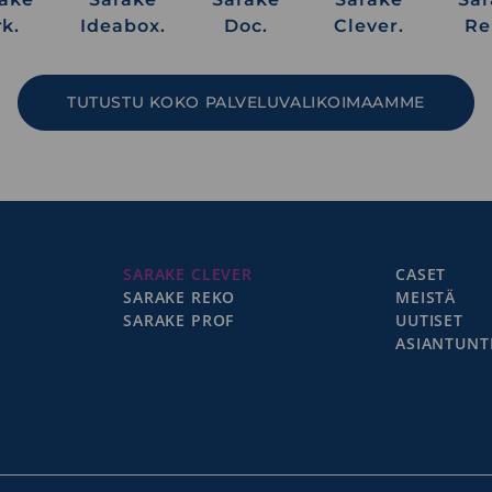
k.
Ideabox.
Doc.
Clever.
Re
TUTUSTU KOKO PALVELUVALIKOIMAAMME
SARAKE CLEVER
CASET
SARAKE REKO
MEISTÄ
SARAKE PROF
UUTISET
ASIANTUNTI