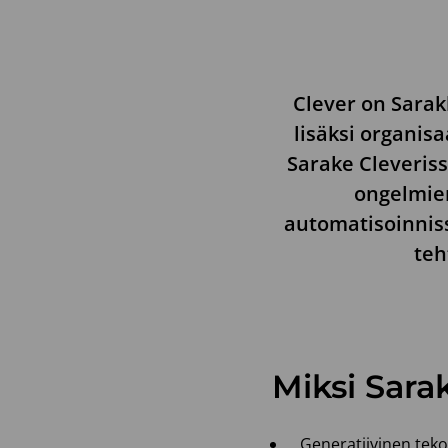
Clever on Sarak
lisäksi organis
Sarake Cleveriss
ongelmien
automatisoinniss
teh
Miksi Sara
Generatiivinen teko