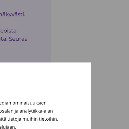
median ominaisuuksien
auhdittavat
alan ja analytiikka-alan
ä tietoja muihin tietoihin,
elujaan.