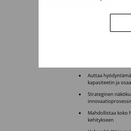
Innovaatioprosessiimme 
suuntaa. Ideoita voi tie
vauhdittaa ja ohjata so
Miksi Sara
Auttaa hyödyntämää
kapasiteetin ja os
Strateginen näkökul
innovaatioprosessi
Mahdollistaa koko 
kehitykseen