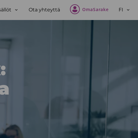
OmaSarake
sällöt
Ota yhteyttä
FI
Open
Open
sub-
sub-
menu
men
:
ta