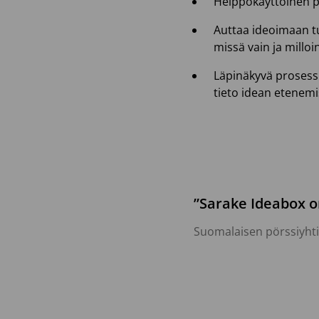
Helppokäyttöinen p
Auttaa ideoimaan tu
missä vain ja milloi
Läpinäkyvä prosessi
tieto idean etenem
”Sarake Ideabox o
Suomalaisen pörssiyhti