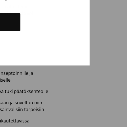
 ohjata ideoinnin
ssa ideointia voi
nseptoinnille ja
selle
hva tuki päätöksenteolle
aan ja soveltuu niin
nsainvälisiin tarpeisiin
ukautettavissa