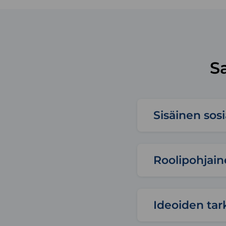
S
Sisäinen sosi
Roolipohjain
Ideoiden tark