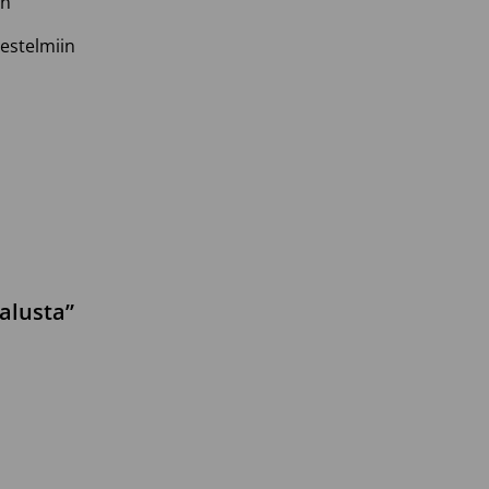
in
jestelmiin
alusta”