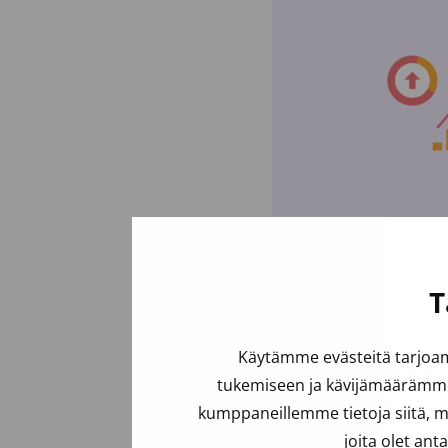
T
Käytämme evästeitä tarjoam
Strategias
tukemiseen ja kävijämäärämme 
innovointi
kumppaneillemme tietoja siitä, m
joita olet ant