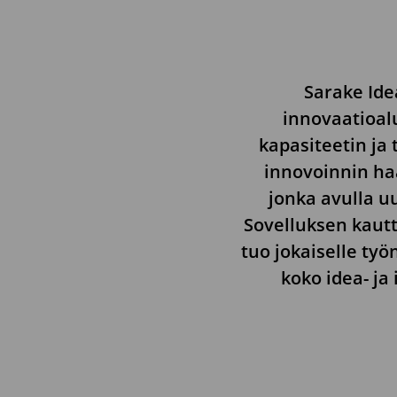
Sarake Ide
innovaatioal
kapasiteetin ja
innovoinnin haa
jonka avulla u
Sovelluksen kautt
tuo jokaiselle työ
koko idea- ja