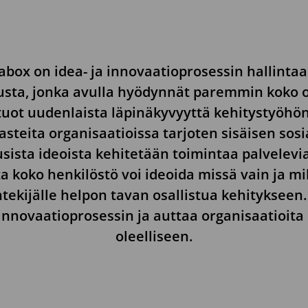
abox on idea- ja innovaatioprosessin hallintaa
usta, jonka avulla hyödynnät paremmin koko o
 tuot uudenlaista läpinäkyvyyttä kehitystyöhön
steita organisaatioissa tarjoten sisäisen sosi
usista ideoista kehitetään toimintaa palvelevia
a koko henkilöstö voi ideoida missä vain ja mil
ntekijälle helpon tavan osallistua kehitykseen.
 innovaatioprosessin ja auttaa organisaatioit
oleelliseen.