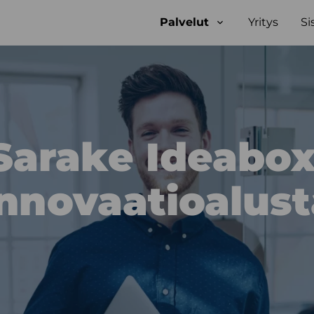
Palvelut
Yritys
Si
Open
sub-
menu
Sarake Ideabox
nnovaatio­alus