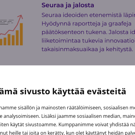
ämä sivusto käyttää evästeitä
amme sisällön ja mainosten räätälöimiseen, sosiaalisen 
ta johdettavat tavoitteet v
analysoimiseen. Lisäksi jaamme sosiaalisen median, mainos
a
iten käytät sivustoamme. Kumppanimme voivat yhdistää näit
anut heille tai joita on kerätty, kun olet käyttänyt heidän palv