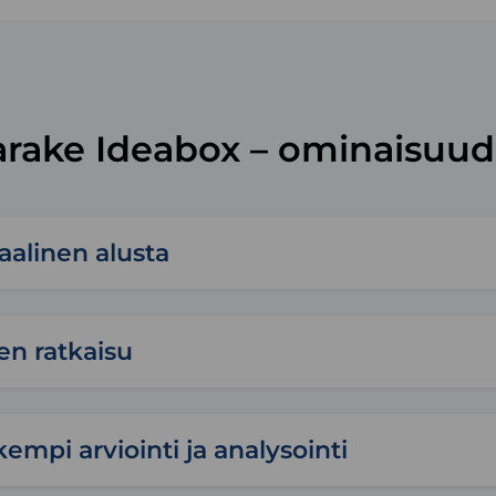
arake Ideabox – ominaisuud
aalinen alusta
en ratkaisu
empi arviointi ja analysointi