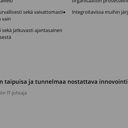
alvelu
organisaation prosesseih
rvallisesti sekä vaivattomasti
Integroitavissa muihin jär
n vain
 sekä jatkuvasti ajantasainen
isestä
n taipuisa ja tunnelmaa nostattava innovointi
ön IT-johtaja